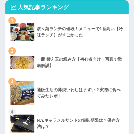
人気記事ランキング
1
叙々苑ランチの値段！メニューで1番高い【吟
味ランチ】がすごかった！
2
一蘭 替え玉の頼み方【初心者向け・写真で徹
底解説】
3
通販生活の薄焼いわしはまずい？実際に食べ
てみたレポ！
4
N.Y.キャラメルサンドの賞味期限は？保存方
法は？