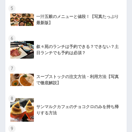
5
一汁五穀のメニューと値段！【写真たっぷり
最新版】
6
叙々苑のランチは予約できる？できない？土
日ランチでも予約は必須？
7
スープストックの注文方法・利用方法【写真
で徹底解説】
8
サンマルクカフェのチョコクロのみを持ち帰
りする方法
9